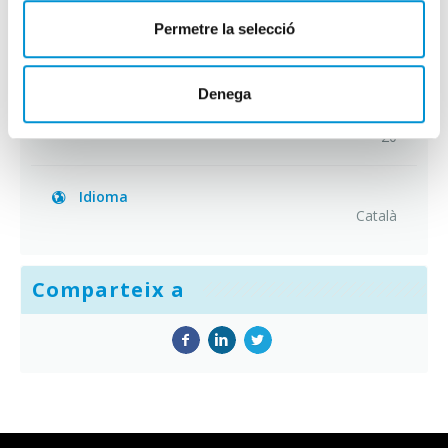
Permetre la selecció
Lloc
Barcelona - Via Laietana, 39 08003
Denega
Places
20
Idioma
Català
Comparteix a