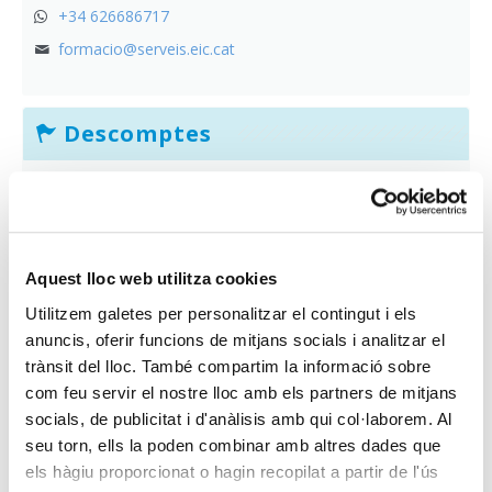
+34 626686717
formacio@serveis.eic.cat
Descomptes
Si estàs a l’atur ets estudiant o tens fins a 34 anys, pots
gaudir d’una sèrie d’avantatges addicionals. Vàlid només per
a persones associades o col·legiades.
Consulta’ls!
Aquest lloc web utilitza cookies
Utilitzem galetes per personalitzar el contingut i els
anuncis, oferir funcions de mitjans socials i analitzar el
Fundación Estatal para la
trànsit del lloc. També compartim la informació sobre
Formación en el Empleo
com feu servir el nostre lloc amb els partners de mitjans
socials, de publicitat i d'anàlisis amb qui col·laborem. Al
Gestionem els tràmits per tal que puguis gaudir de la
seu torn, ells la poden combinar amb altres dades que
bonificació corresponent per formació.
els hàgiu proporcionat o hagin recopilat a partir de l'ús
Informa-te’n!