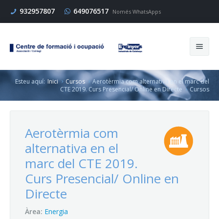
932957807
649076517
Només WhatsApps
Esteu aquí:
Inici
Cursos
Aerotèrmia com alternativa en el marc del
Cerca
CTE 2019. Curs Presencial/ Online en Directe
Cursos
Aerotèrmia com
Inici
alternativa en el
Cursos
marc del CTE 2019.
Curs Presencial/ Online en
Enginyers
Directe
Empresa
Àrea:
Energia