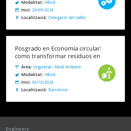
Modalitat:
Híbrid
Inici:
29/09/2026
Localització:
Delegació del Vallès
Posgrado en Economía circular:
como transformar residuos en
recursos. Presencial/Online en
Àrea:
Seguretat i Medi Ambient
Directo
Modalitat:
Híbrid
Inici:
06/10/2026
Localització:
Barcelona
Enginyers