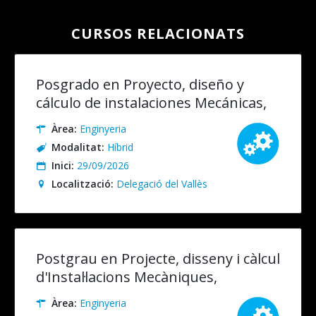
CURSOS RELACIONATS
Posgrado en Proyecto, diseño y
cálculo de instalaciones Mecánicas,
Eléctricas y Especiales. Presencial
Àrea:
Enginyeria
(recomendable)/Online
Modalitat:
Híbrid
Inici:
29/09/2026
Localització:
Delegació del Vallès
Postgrau en Projecte, disseny i càlcul
d'Instal·lacions Mecàniques,
Elèctriques i Especials. Presencial
Àrea:
Enginyeria
(recomanable) / Online