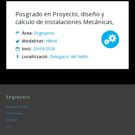
Posgrado en Proyecto, diseño y
cálculo de instalaciones Mecánicas,
Eléctricas y Especiales. Presencial
Àrea:
Enginyeria
(recomendable)/Online
Modalitat:
Híbrid
Inici:
29/09/2026
Localització:
Delegació del Vallès
Enginyers
Borsa de treball
Descomptes
Directori
EIC