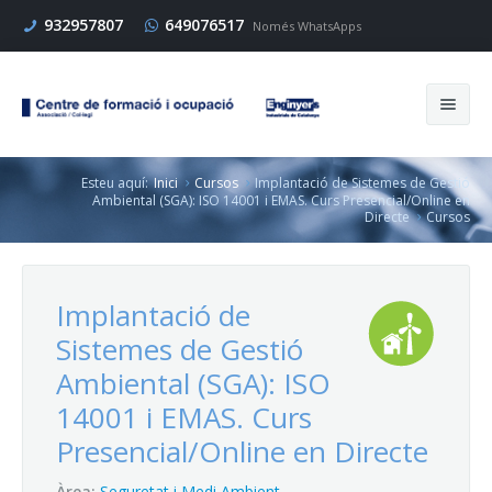
932957807
649076517
Només WhatsApps
Esteu aquí:
Inici
Cursos
Implantació de Sistemes de Gestió
Cerca
Ambiental (SGA): ISO 14001 i EMAS. Curs Presencial/Online en
Directe
Cursos
Inici
Implantació de
Sistemes de Gestió
Cursos
Ambiental (SGA): ISO
Enginyers
14001 i EMAS. Curs
Presencial/Online en Directe
Empresa
Àrea:
Seguretat i Medi Ambient