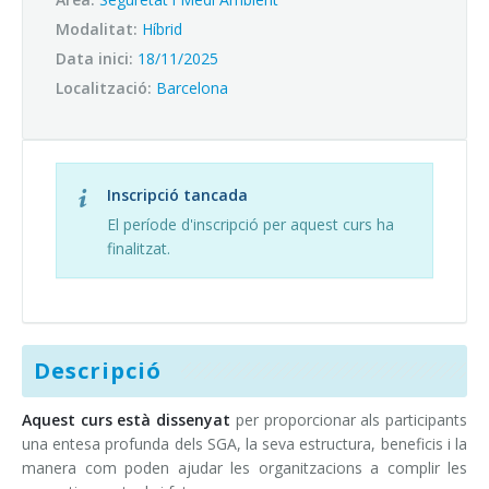
Campus virtual
Modalitat:
Híbrid
Entitats afins i aliances
Data inici:
18/11/2025
Localització:
Barcelona
Inscripció tancada
El període d'inscripció per aquest curs ha
finalitzat.
Descripció
Aquest curs està dissenyat
per proporcionar als participants
una entesa profunda dels SGA, la seva estructura, beneficis i la
manera com poden ajudar les organitzacions a complir les