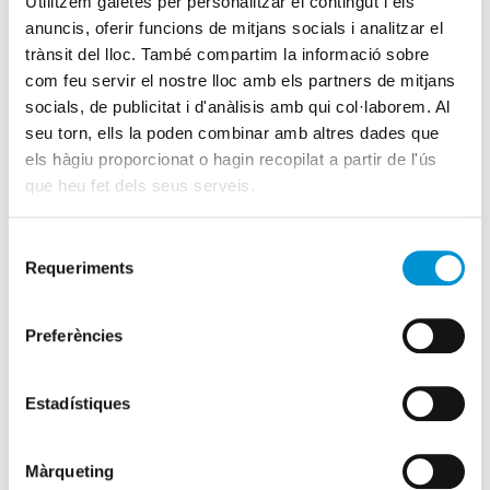
Utilitzem galetes per personalitzar el contingut i els
anuncis, oferir funcions de mitjans socials i analitzar el
trànsit del lloc. També compartim la informació sobre
com feu servir el nostre lloc amb els partners de mitjans
socials, de publicitat i d'anàlisis amb qui col·laborem. Al
seu torn, ells la poden combinar amb altres dades que
Maria Passalacqua
Assessora experta amb més de 25
els hàgiu proporcionat o hagin recopilat a partir de l'ús
anys d'experiència en diagnosi i auditories ambientals, disseny
que heu fet dels seus serveis.
i implantació de sistemes de gestió ambiental ISO 14001 i
EMAS. ClubEMAS.
Selecció
Requeriments
de
Vols fer una consulta?
consentiment
Preferències
+34 93 2957807
-
93 2957808
+34 626686717
Estadístiques
formacio@serveis.eic.cat
Màrqueting