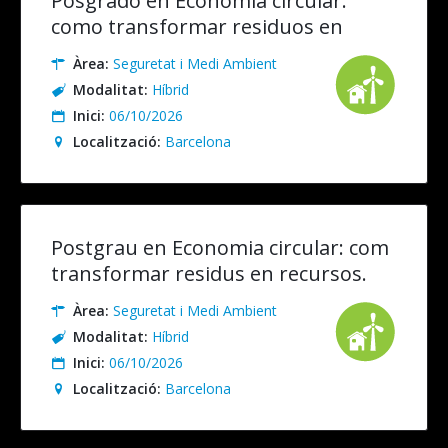
Posgrado en Economía circular:
como transformar residuos en
recursos. Presencial/Online en
Àrea:
Seguretat i Medi Ambient
Directo
Modalitat:
Híbrid
Inici:
06/10/2026
Localització:
Barcelona
Postgrau en Economia circular: com
transformar residus en recursos.
Presencial/Online en Directe
Àrea:
Seguretat i Medi Ambient
Modalitat:
Híbrid
Inici:
06/10/2026
Localització:
Barcelona