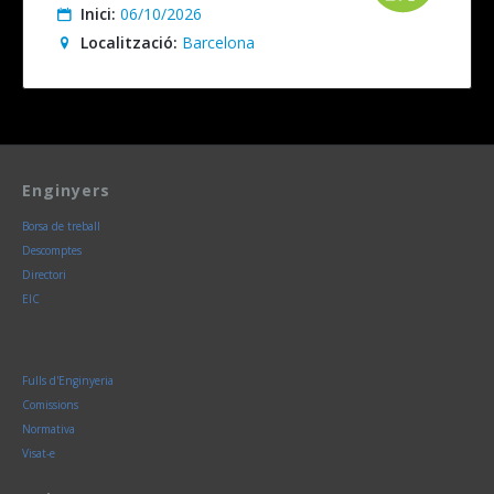
Inici:
06/10/2026
Localització:
Barcelona
Enginyers
Borsa de treball
Descomptes
Directori
EIC
Fulls d'Enginyeria
Comissions
Normativa
Visat-e