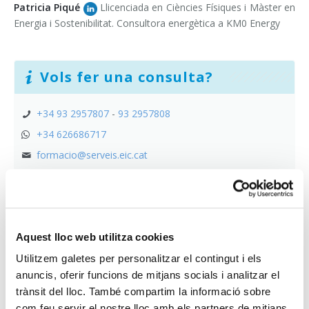
Patricia Piqué
Llicenciada en Ciències Físiques i Màster en
Energia i Sostenibilitat. Consultora energètica a KM0 Energy
Vols fer una consulta?
+34 93 2957807
-
93 2957808
+34 626686717
formacio@serveis.eic.cat
Descomptes
Aquest lloc web utilitza cookies
Si estàs a l’atur ets estudiant o tens fins a 34 anys, pots
gaudir d’una sèrie d’avantatges addicionals. Vàlid només per
Utilitzem galetes per personalitzar el contingut i els
a persones associades o col·legiades.
anuncis, oferir funcions de mitjans socials i analitzar el
Consulta’ls!
trànsit del lloc. També compartim la informació sobre
com feu servir el nostre lloc amb els partners de mitjans