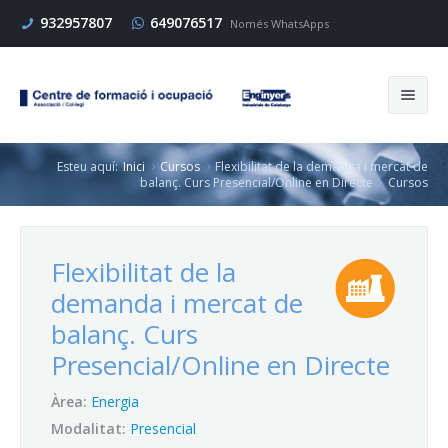
932957807
649076517
Només WhatsApps
Esteu aquí:
Inici
Cursos
Flexibilitat de la demanda i mercat de
Cerca
balanç. Curs Presencial/Online en Directe
Cursos
Flexibilitat de la
Inici
demanda i mercat de
Cursos
balanç. Curs
Presencial/Online en Directe
Enginyers
Àrea:
Energia
Empresa
Modalitat:
Presencial