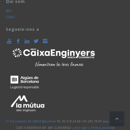
Qui som
AEIC
COEIC
Segueix-nos a
C/ Via Laietana 39, 08003 Barcelona
Tel. 93 319 23 00 / 93 295 78 07
www.eic.cat
NIF.
COEIC V-08398554
NIF. AEIC G-08398562
|
Avis legal
|
Política privacitat