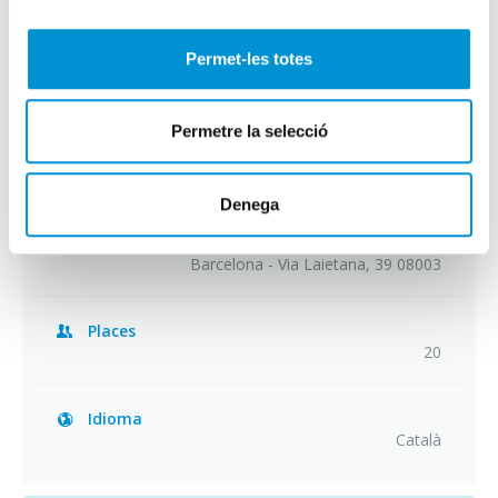
Número d'hores
5
Permet-les totes
Preu
Permetre la selecció
Associats / Col·legiats: 110 euros
Empresa Adherida: 165 euros
General: 195 euros
Denega
Lloc
Barcelona - Via Laietana, 39 08003
Places
20
Idioma
Català