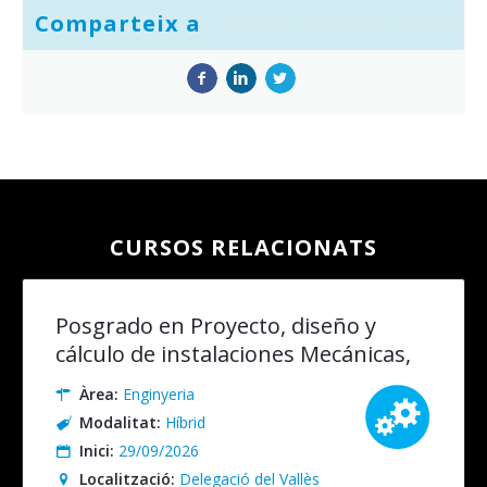
Comparteix a
CURSOS RELACIONATS
Posgrado en Proyecto, diseño y
cálculo de instalaciones Mecánicas,
Eléctricas y Especiales. Presencial
Àrea:
Enginyeria
(recomendable)/Online
Modalitat:
Híbrid
Inici:
29/09/2026
Localització:
Delegació del Vallès