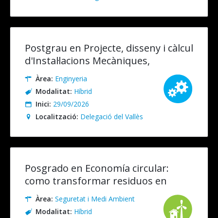
Postgrau en Projecte, disseny i càlcul
d'Instal·lacions Mecàniques,
Elèctriques i Especials. Presencial
Àrea:
Enginyeria
(recomanable) / Online
Modalitat:
Híbrid
Inici:
29/09/2026
Localització:
Delegació del Vallès
Posgrado en Economía circular:
como transformar residuos en
recursos. Presencial/Online en
Àrea:
Seguretat i Medi Ambient
Directo
Modalitat:
Híbrid