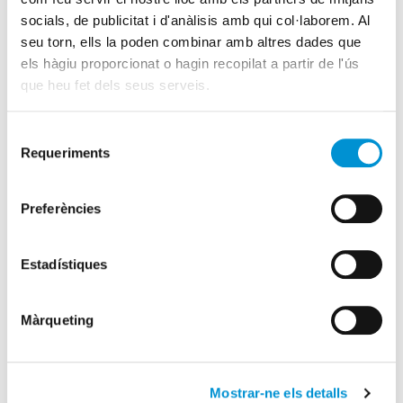
socials, de publicitat i d'anàlisis amb qui col·laborem. Al
Fundación Estatal para la
seu torn, ells la poden combinar amb altres dades que
els hàgiu proporcionat o hagin recopilat a partir de l'ús
Formación en el Empleo
que heu fet dels seus serveis.
Gestionem els tràmits per tal que puguis gaudir de la
bonificació corresponent per formació.
Selecció
Requeriments
de
Informa-te’n!
consentiment
Preferències
Dades curs
Estadístiques
Dates
15 d'octubre de 2021
Màrqueting
Horari
de 9 a 14 h
Mostrar-ne els detalls