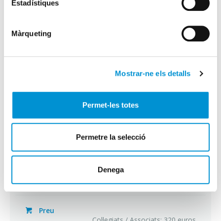
Estadístiques
bonificació corresponent per formació.
Informa-te’n!
Màrqueting
Dades curs
Mostrar-ne els detalls
Dates
13, 14, 15 i 16 d'abril 2026
Permet-les totes
Horari
Permetre la selecció
de 16:00 a 19:00 h.
Denega
Número d'hores
12
Preu
Col·legiats / Associats: 320 euros