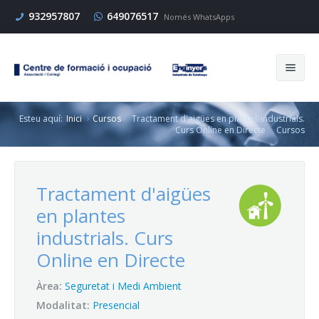
932957807
649076517
Només WhatsApps
Esteu aquí:
Inici
Cursos
Tractament d'aigües en plantes industrials.
Cerca
Curs Online en Directe
Cursos
Tractament d'aigües
Inici
en plantes
Cursos
industrials. Curs
Online en Directe
Enginyers
Àrea:
Seguretat i Medi Ambient
Empresa
Modalitat:
Presencial