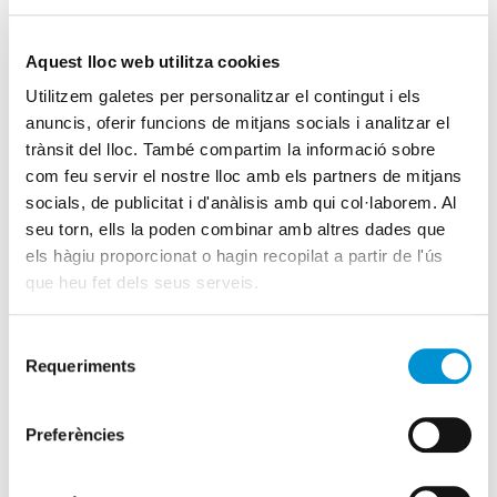
+34 93 2957807
-
93 2957808
Aquest lloc web utilitza cookies
+34 626686717
Utilitzem galetes per personalitzar el contingut i els
formacio@serveis.eic.cat
anuncis, oferir funcions de mitjans socials i analitzar el
trànsit del lloc. També compartim la informació sobre
com feu servir el nostre lloc amb els partners de mitjans
Descomptes
socials, de publicitat i d'anàlisis amb qui col·laborem. Al
seu torn, ells la poden combinar amb altres dades que
Si estàs a l’atur ets estudiant o tens fins a 34 anys, pots
els hàgiu proporcionat o hagin recopilat a partir de l'ús
gaudir d’una sèrie d’avantatges addicionals. Vàlid només per
que heu fet dels seus serveis.
a persones associades o col·legiades.
Consulta’ls!
Selecció
Requeriments
de
consentiment
Fundación Estatal para la
Preferències
Formación en el Empleo
Gestionem els tràmits per tal que puguis gaudir de la