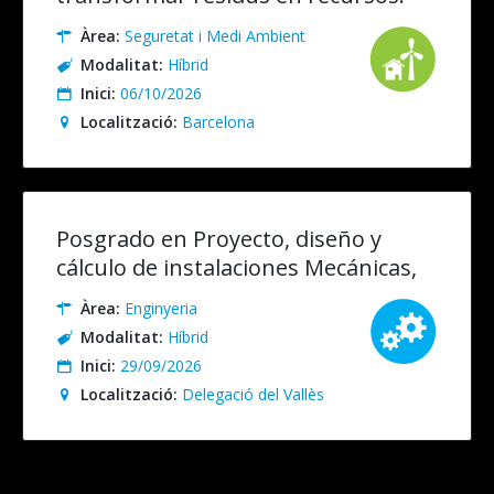
Presencial/Online en Directe
Àrea:
Seguretat i Medi Ambient
Modalitat:
Híbrid
Inici:
06/10/2026
Localització:
Barcelona
Posgrado en Proyecto, diseño y
cálculo de instalaciones Mecánicas,
Eléctricas y Especiales. Presencial
Àrea:
Enginyeria
(recomendable)/Online
Modalitat:
Híbrid
Inici:
29/09/2026
Localització:
Delegació del Vallès