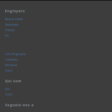
Enginyers
Borsa de treball
Descomptes
Directori
EIC
Fulls d'Enginyeria
Comissions
Normativa
Visat-e
Qui som
AEIC
COEIC
Segueix-nos a