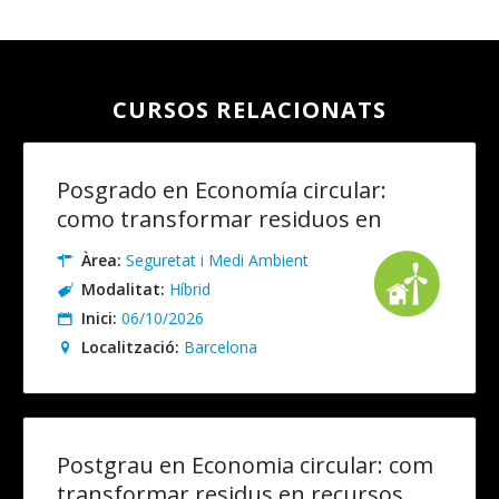
CURSOS RELACIONATS
Posgrado en Economía circular:
como transformar residuos en
recursos. Presencial/Online en
Àrea:
Seguretat i Medi Ambient
Directo
Modalitat:
Híbrid
Inici:
06/10/2026
Localització:
Barcelona
Postgrau en Economia circular: com
transformar residus en recursos.