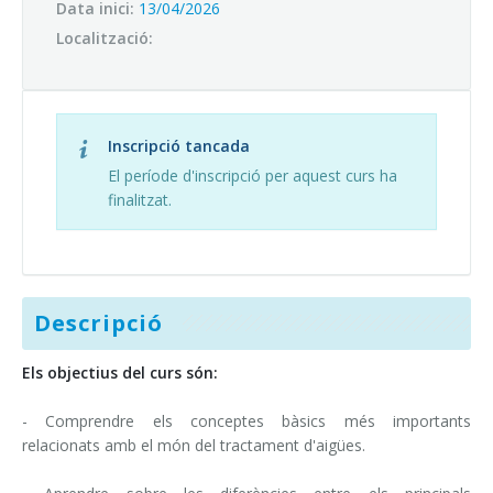
Campus virtual
Data inici:
13/04/2026
Localització:
Entitats afins i aliances
Inscripció tancada
El període d'inscripció per aquest curs ha
finalitzat.
Descripció
Els objectius del curs són:
- Comprendre els conceptes bàsics més importants
relacionats amb el món del tractament d'aigües.